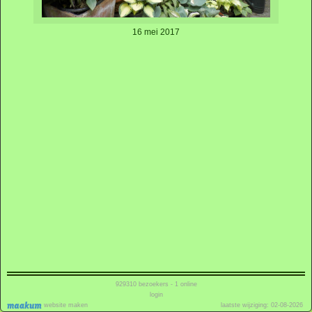
16 mei 2017
929310
bezoekers - 1 online
login
website maken
laatste wijziging: 02-08-2026