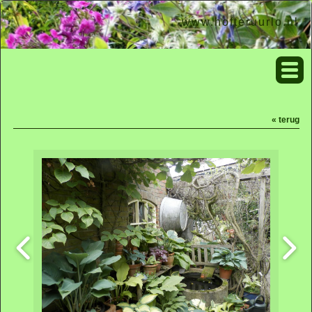
www.hofteruurlo.nl
« terug