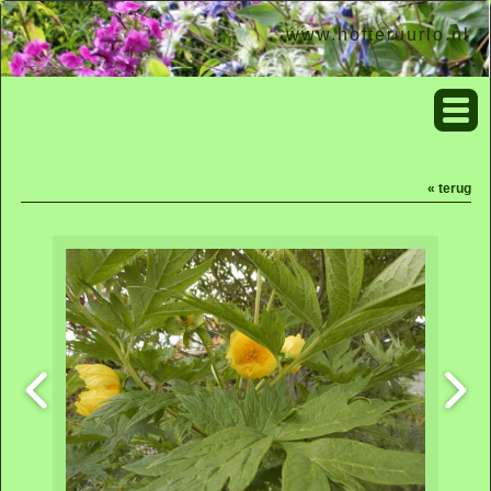
www.hofteruurlo.nl
« terug