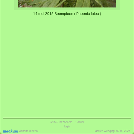
14 mei 2015 Boompioen ( Paeonia lutea )
929507
bezoekers - 1 online
login
website maken
laatste wijziging: 02-08-2026