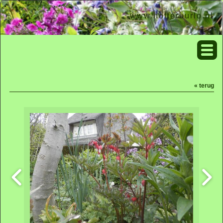
www.hofteruurlo.nl
« terug