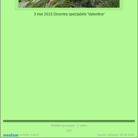
3 mei 2015 Dicentra spectabilis 'Valentine'
929484
bezoekers - 1 online
login
website maken
laatste wijziging: 02-08-2026