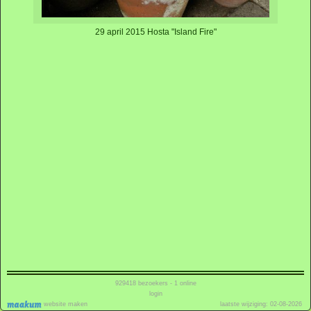
29 april 2015 Hosta "Island Fire"
929418
bezoekers - 1 online
login
website maken
laatste wijziging: 02-08-2026