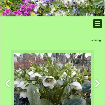
www.hofteruurlo.nl
« terug