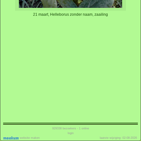
21 maart, Helleborus zonder naam, zaailing
929338
bezoekers - 1 online
login
website maken
laatste wijziging: 02-08-2026