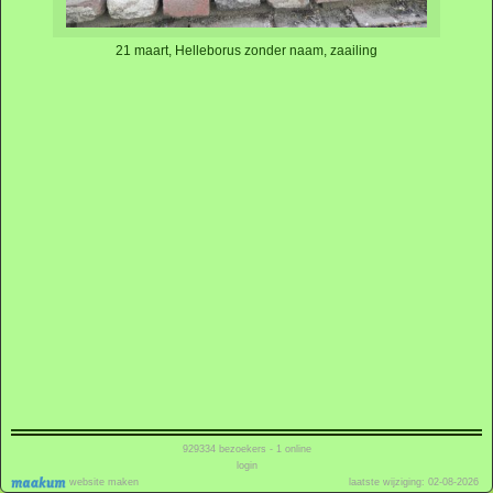
21 maart, Helleborus zonder naam, zaailing
929334
bezoekers - 1 online
login
website maken
laatste wijziging: 02-08-2026