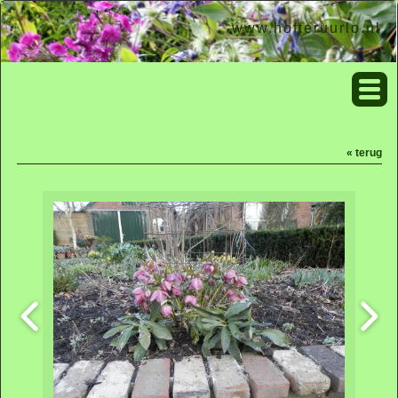
www.hofteruurlo.nl
« terug