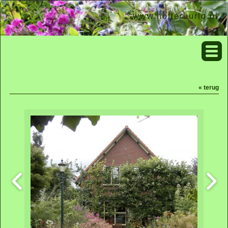
www.hofteruurlo.nl
« terug